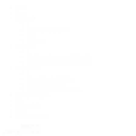
Home
Team
Beratung
Beratungungsgespräch
FAQ
Selbsttest
Lipödem
Lipödem erkennen und behandeln
Welche Ärzte behandeln Lipödem
Liposuktion
Liposuktion bei Lipödem
Behandlungsablauf
Anleitung Verbandswechsel
Klinikphilosophie
Jobs
Wissenschaft
Preise
Patientenstimmen