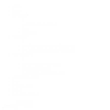
Home
Team
Beratung
Beratungungsgespräch
FAQ
Selbsttest
Lipödem
Lipödem erkennen und behandeln
Welche Ärzte behandeln Lipödem
Liposuktion
Liposuktion bei Lipödem
Behandlungsablauf
Anleitung Verbandswechsel
Klinikphilosophie
Jobs
Wissenschaft
Preise
Patientenstimmen