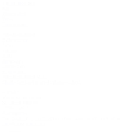
Klinikphilosophie
Jobs
Wissenschaft
Preise
Tauchmedizin
Patientenstimmen
Bildergalerien
News
Kontakt
Links
Impressum
Datenschutz
Engagement
Patientenstimmen Archiv
Shuttle Service Airport Hamburg - Lübeck
Kontakt:
Hanse-Klinik GmbH
St.-Jürgen-Ring 66
23564 Lübeck
Routenplaner
Tel.:
0049 - 451 - 50 27 20
Fax:
0049 - 451 - 50 27 219
E-Mail:
info@hanse-klinik.com