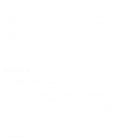
kompetenter Arzt. Schon im Beratungsgespräch erklärte er alles
ausführlich und nahm sich viel Zeit. Am OP Tag selbst wurde ich
von den Schwestern super freundlich begrüßt, bekam mein Zimmer,
und mir wurde der kommende Ablauf erklärt. Während der OP
herrschte die ganze Zeit eine sehr lockere Stimmung, wir führten
tolle Gespräche und hörten Musik. Auch nach der OP wurde ich
bestens versorgt, durch ganz tolles Essen und beim
Verbandswechsel. Ich bin überglücklich und freue mich schon jetzt
auf meine zweite OP im November. Vielen Dank liebes Team der
Hanse- Klinik.
28.07.2026
Rundum toll versorgt
Auch ein zweites Mal habe ich mich gut aufgehoben gefühlt in der
Hanse Klinik! In allen Situationen reagieren die Mitarbeiter super
professionell und dennoch gehen Sie immer so freundlich persönlich
auf einen ein. Ich habe mich rundum toll versorgt gefühlt. Vielen
Dank dafür liebes Team der Hanse- Klinik!
25.07.2026