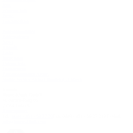
Jobs
Wissenschaft
Preise
Tauchmedizin
Patientenstimmen
Bildergalerien
News
Kontakt
Links
Impressum
Datenschutz
Engagement
Patientenstimmen Archiv
Shuttle Service Airport Hamburg - Lübeck
Kontakt:
Hanse-Klinik GmbH
St.-Jürgen-Ring 66
23564 Lübeck
Routenplaner
Tel.:
0049 - 451 - 50 27 20
Fax:
0049 - 451 - 50 27 219
E-Mail:
info@hanse-klinik.com