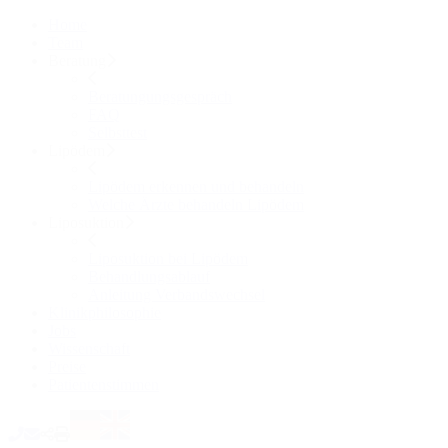
Home
Team
Beratung
Beratungungsgespräch
FAQ
Selbsttest
Lipödem
Lipödem erkennen und behandeln
Welche Ärzte behandeln Lipödem
Liposuktion
Liposuktion bei Lipödem
Behandlungsablauf
Anleitung Verbandswechsel
Klinikphilosophie
Jobs
Wissenschaft
Preise
Patientenstimmen