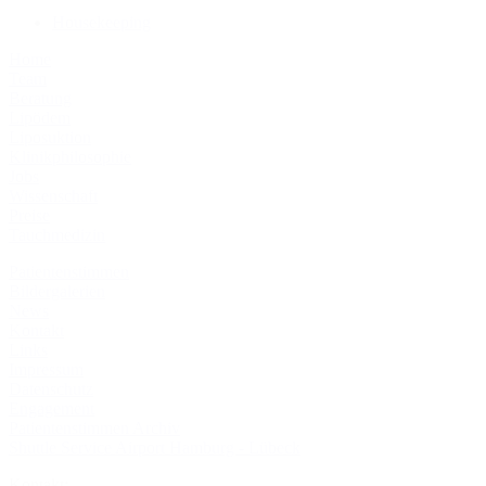
Housekeeping
Home
Team
Beratung
Lipödem
Liposuktion
Klinikphilosophie
Jobs
Wissenschaft
Preise
Tauchmedizin
Patientenstimmen
Bildergalerien
News
Kontakt
Links
Impressum
Datenschutz
Engagement
Patientenstimmen Archiv
Shuttle Service Airport Hamburg - Lübeck
Kontakt: