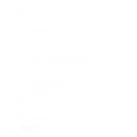
Home
Team
Beratung
Beratungungsgespräch
FAQ
Selbsttest
Lipödem
Lipödem erkennen und behandeln
Welche Ärzte behandeln Lipödem
Liposuktion
Liposuktion bei Lipödem
Behandlungsablauf
Anleitung Verbandswechsel
Klinikphilosophie
Jobs
Wissenschaft
Preise
Patientenstimmen