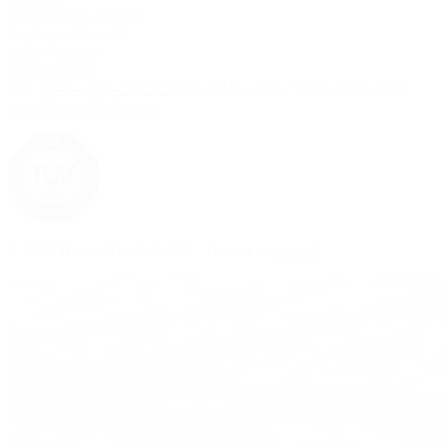
Hanse-Klinik GmbH
St.-Jürgen-Ring 66
23564 Lübeck
Routenplaner
Tel.:
0049 - 451 - 50 27 20
Fax:
0049 - 451 - 50 27 219
E-Mail:
info@hanse-klinik.com
© 2026 Hanse-Klinik GmbH - Design by
artseid