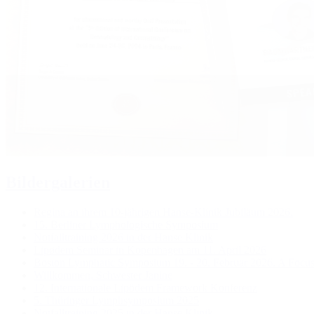
Bildergalerien
Regina an ihrem 10-jährigen Hanse-Klinik Jubiläum 2026.
15. Berliner Lymphologische Symposium
Notfalltraining 2026 in der Hanse Klinik
Lipødem Seminar in Kopenhagen am 11. April 2026
Boston Lymphatic Symposium 19. - 20. Februar 2026. A Focu
Willkommen, Schwester Janine
12. Internationale Lipödem Framework Konferenz
5. Thüringer Lymphsymposium 2025
Notfalltraining 2025 in der Hanse Klinik