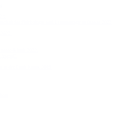
24
23.
llschaft für Phlebologie und Lymphologie in Hanau 2022
 2022.
 Hanse-Klinik 2022.
n Award“
 in der Földi Klinik 2019.
chem