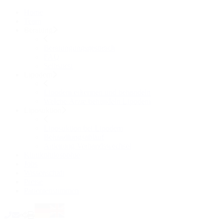
Home
Team
Beratung
Beratungungsgespräch
FAQ
Selbsttest
Lipödem
Lipödem erkennen und behandeln
Welche Ärzte behandeln Lipödem
Liposuktion
Liposuktion bei Lipödem
Behandlungsablauf
Anleitung Verbandswechsel
Klinikphilosophie
Jobs
Wissenschaft
Preise
Patientenstimmen