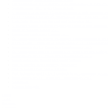
Die 'international IDC-conference on dermatology' in Paris 20
Notfalltraining 2023 in der Hanse-Klinik
Schwester Eva an ihrem 15-jährigen Hanse-Klinik Jubiläum 20
Fr. Dr. Frambach auf der 45. Jahrestagung der Deutschen Gese
Kollegialer Besuch aus Harvard und Schweden 2022
Schwester Sabine an ihrem 10-jährigen Hanse-Klinik Jubiläum
Jährliche Notfallschulung 2022
Lipoedema Conference London 2022
Dr. Baumgartner an seinem 10-jährigen Firmenjubiläum in der
ILDS-Award „Certificate of Appreciation 2021 – Humanitaria
Impressionen des 13. Deutschen Lipödemtages 2019
Dr. Baumgartner und Dr. Frambach zu Besuch bei den Kollegen
Impressionen des 12. Deutschen Lipödemtages 2018
Spendenübergabe Ronald McDonald Stiftung
Prof. Schmeller Juzo Oberberg, November
Prof. Schmeller Bad Soden, Oktober
Prof. Schmeller und Fr. Dr. Frambach beim Lipödemtag in Co
Impressionen des 11. Deutschen Lipödemtages 2017
Notfallkurs
Schlüsselübergabe
Home
Team
Beratung
Lipödem