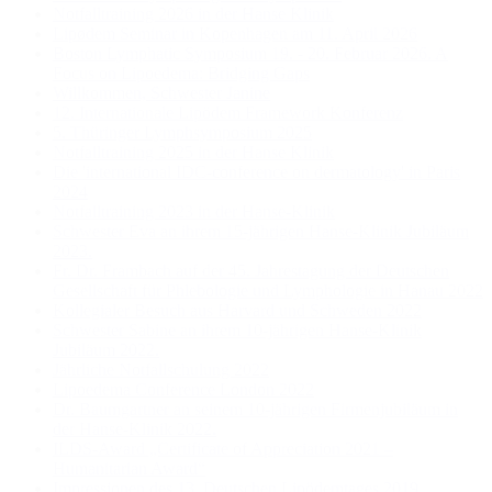
Notfalltraining 2026 in der Hanse Klinik
Lipødem Seminar in Kopenhagen am 11. April 2026
Boston Lymphatic Symposium 19. - 20. Februar 2026. A
Focus on Lipoedema: Bridging Gaps
Willkommen, Schwester Janine
12. Internationale Lipödem Framework Konferenz
5. Thüringer Lymphsymposium 2025
Notfalltraining 2025 in der Hanse Klinik
Die 'international IDC-conference on dermatology' in Paris
2024
Notfalltraining 2023 in der Hanse-Klinik
Schwester Eva an ihrem 15-jährigen Hanse-Klinik Jubiläum
2023.
Fr. Dr. Frambach auf der 45. Jahrestagung der Deutschen
Gesellschaft für Phlebologie und Lymphologie in Hanau 2022
Kollegialer Besuch aus Harvard und Schweden 2022
Schwester Sabine an ihrem 10-jährigen Hanse-Klinik
Jubiläum 2022.
Jährliche Notfallschulung 2022
Lipoedema Conference London 2022
Dr. Baumgartner an seinem 10-jährigen Firmenjubiläum in
der Hanse-Klinik 2022.
ILDS-Award „Certificate of Appreciation 2021 –
Humanitarian Award“
Impressionen des 13. Deutschen Lipödemtages 2019