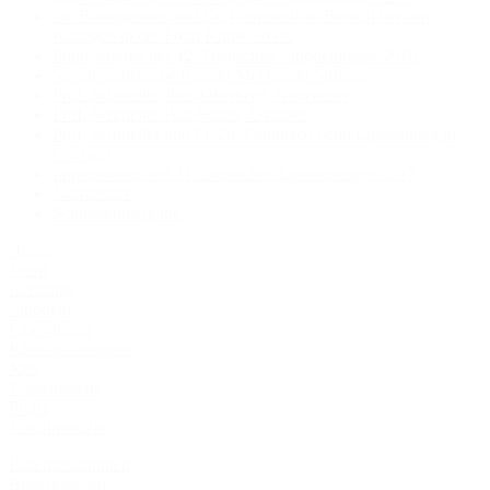
Dr. Baumgartner und Dr. Frambach zu Besuch bei den
Kollegen in der Földi Klinik 2019.
Impressionen des 12. Deutschen Lipödemtages 2018
Spendenübergabe Ronald McDonald Stiftung
Prof. Schmeller Juzo Oberberg, November
Prof. Schmeller Bad Soden, Oktober
Prof. Schmeller und Fr. Dr. Frambach beim Lipödemtag in
Cochem
Impressionen des 11. Deutschen Lipödemtages 2017
Notfallkurs
Schlüsselübergabe
Home
Team
Beratung
Lipödem
Liposuktion
Klinikphilosophie
Jobs
Wissenschaft
Preise
Tauchmedizin
Patientenstimmen
Bildergalerien