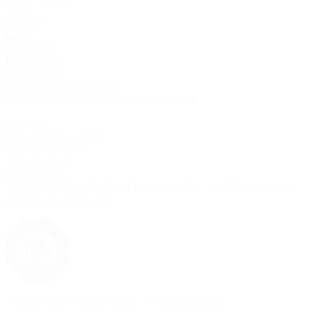
News
Kontakt
Links
Impressum
Datenschutz
Engagement
Patientenstimmen Archiv
Shuttle Service Airport Hamburg - Lübeck
Kontakt:
Hanse-Klinik GmbH
St.-Jürgen-Ring 66
23564 Lübeck
Routenplaner
Tel.:
0049 - 451 - 50 27 20
Fax:
0049 - 451 - 50 27 219
E-Mail:
info@hanse-klinik.com
© 2026 Hanse-Klinik GmbH - Design by
artseid