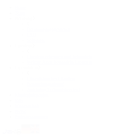
Home
Team
Beratung
Beratungungsgespräch
FAQ
Selbsttest
Lipödem
Lipödem erkennen und behandeln
Welche Ärzte behandeln Lipödem
Liposuktion
Liposuktion bei Lipödem
Behandlungsablauf
Anleitung Verbandswechsel
Klinikphilosophie
Jobs
Wissenschaft
Preise
Patientenstimmen